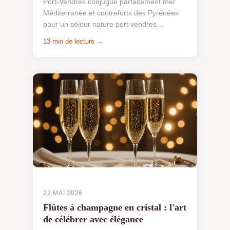
Port-Vendres conjugue parfaitement mer
Méditerranée et contreforts des Pyrénées
pour un séjour nature port vendres
inoubliable ! Selon les derniers chiffres
13 min de lecture →
2024, le tourisme natur...
22 MAI 2026
Flûtes à champagne en cristal : l'art
de célébrer avec élégance